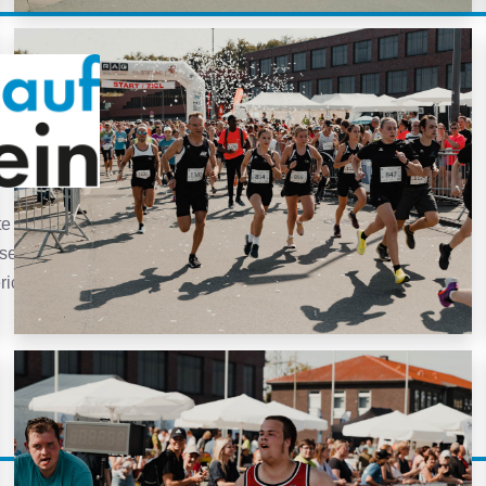
Kontakt
berthold.hiegemann@lt-stoppenberg.de
+49 1573 2048483
Hattramstraße 75, 45329 Essen
te an den
sebilder
ichterstattung