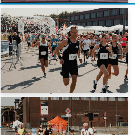
Links
Anmeldung
Anfahrt
Partner
Presse
Impressum
Haftung & Teilnahme
Datenschutzerklärung